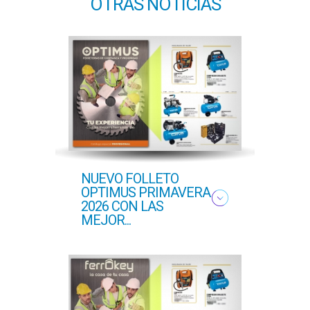
OTRAS NOTICIAS
NUEVO FOLLETO
NUE
OPTIMUS PRIMAVERA
OFER
2026 CON LAS
PROF
MEJOR...
COM..