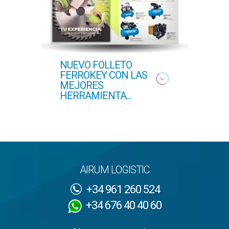
NUEVO FOLLETO
NUEV
FERROKEY CON LAS
PRI
MEJORES
HERRAMIENTA...
AIRUM LOGISTIC
+34 961 260 524
+34 676 40 40 60