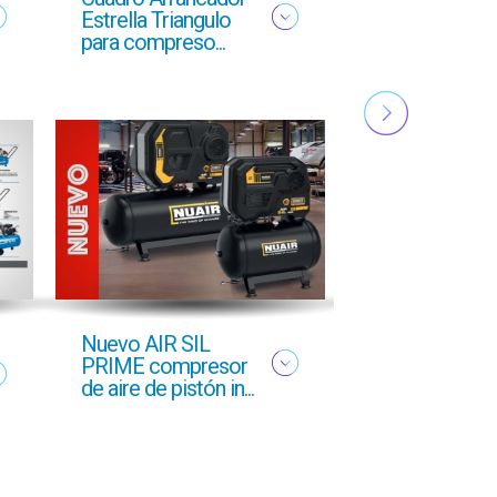
Estrella Triangulo
YMAS
para compreso...
PROFESIONA
OTOÑO 2025
Nuevo AIR SIL
Oferta profesi
PRIME compresor
Otoño 2025 g
de aire de pistón in...
GCI