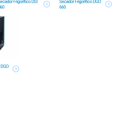
ecador Frigorífico DSI
Secador Frigorífico DGO
60
660
o DGO