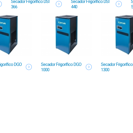
Secador Frigorífico DSI
Secador Frigorífico DSI
S
366
440
5
igorífico DGO
Secador Frigorífico DGO
Secador Frigorífic
1000
1300