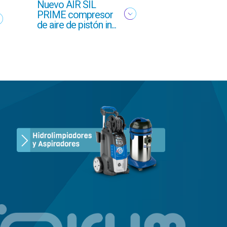
Nuevo AIR SIL
Oferta profesi
PRIME compresor
Otoño 2025 g
de aire de pistón in...
GCI