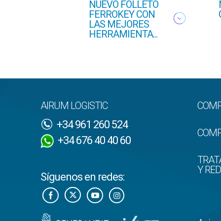
NUEVO FOLLETO
FERROKEY CON
LAS MEJORES
HERRAMIENTA...
AIRUM LOGISTIC
COMP
+34 961 260 524
COMP
+34 676 40 40 60
TRAT
Y RE
Síguenos en redes: