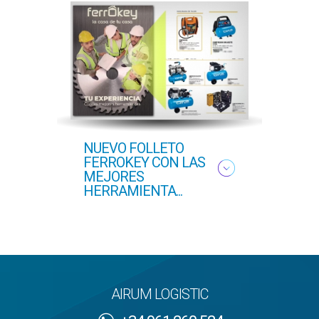
NUEVO FOLLETO
NUEV
FERROKEY CON LAS
PRI
MEJORES
HERRAMIENTA...
AIRUM LOGISTIC