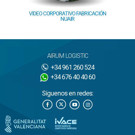
TALACION
VIDEO CORPORATIVO FABRICACIÓN
UM
NUAIR
CONTR
AIRUM LOGISTIC
+34 961 260 524
+34 676 40 40 60
Síguenos en redes: