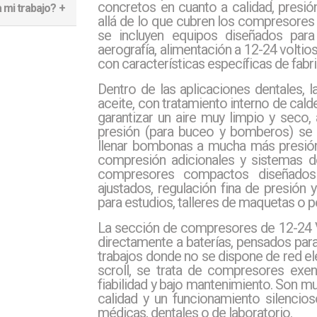
concretos en cuanto a calidad, presión
 mi trabajo?
n.
ra de compresión,
allá de lo que cubren los compresores d
deal en entornos
se incluyen equipos diseñados para
ima presencia de
ografía, 12-24 V,
aerografía, alimentación a 12-24 voltio
con características específicas de fabri
 de uso y el nivel
ipo de compresor
Dentro de las aplicaciones dentales,
es.
aceite, con tratamiento interno de cal
garantizar un aire muy limpio y seco, 
presión (para buceo y bomberos) se 
llenar bombonas a mucha más presión
compresión adicionales y sistemas de
compresores compactos diseñados 
ajustados, regulación fina de presión
para estudios, talleres de maquetas o p
La sección de compresores de 12-24 V
directamente a baterías, pensados para
trabajos donde no se dispone de red el
scroll, se trata de compresores exen
fiabilidad y bajo mantenimiento. Son mu
calidad y un funcionamiento silencio
médicas, dentales o de laboratorio.