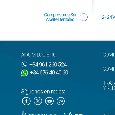
Compresores Sin
12 - 24 
Aceite Dentales
AIRUM LOGISTIC
COMP
+34 961 260 524
COMP
+34 676 40 40 60
TRAT
Y RE
Síguenos en redes: