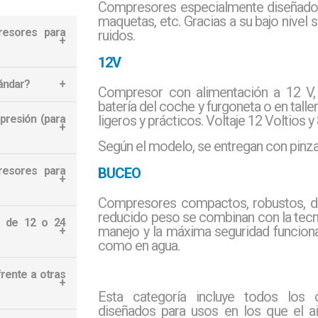
Compresores especialmente diseñados p
maquetas, etc. Gracias a su bajo nivel
resores para
ruidos.
12V
ándar?
s: compresores
Compresor con alimentación a 12 V,
batería del coche y furgoneta o en tall
os, modelos para
presión (para
ligeros y prácticos. Voltaje 12 Voltios y
roll exentos de
 puede entrar en
res no utilizan
Según el modelo, se entregan con pinzas
dor y filtración
resores para
BUCEO
 a presiones muy
s de seguridad
Compresores compactos, robustos, du
a una presión de
reducido peso se combinan con la tec
r de 12 o 24
ealizar retoques
manejo y la máxima seguridad funcional
como en agua.
ales ajustados,
o, por lo que se
frente a otras
idad.
viles o sin red
Esta categoría incluye todos los 
embarcaciones o
diseñados para usos en los que el a
res se conectan