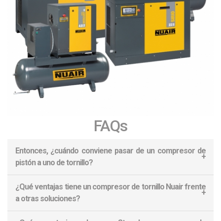
FAQs
Entonces, ¿cuándo conviene pasar de un compresor de
pistón a uno de tornillo?
¿Qué ventajas tiene un compresor de tornillo Nuair frente
Cuando se necesita aire comprimido durante muchas horas al día,
a otras soluciones?
con varios puestos trabajando a la vez y/o un caudal elevado, el
compresor de tornillo es la mejor opción. Permite un