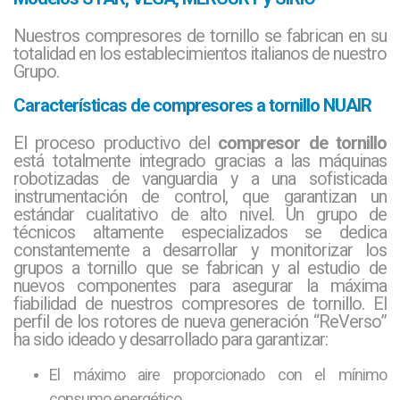
funcionar el compresor, qué presión y caudal requiere tu
continuo.
instalación y si tienes restricciones de espacio o de ruido. Con
Nuestros compresores de tornillo se fabrican en su
estos datos, podemos orientarte hacia la gama, potencia y
totalidad en los establecimientos italianos de nuestro
configuración que mejor se adapten a tu empresa.
Grupo.
Características de compresores a tornillo NUAIR
El proceso productivo del
compresor de tornillo
está totalmente integrado gracias a las máquinas
robotizadas de vanguardia y a una sofisticada
instrumentación de control, que garantizan un
estándar cualitativo de alto nivel. Un grupo de
técnicos altamente especializados se dedica
constantemente a desarrollar y monitorizar los
grupos a tornillo que se fabrican y al estudio de
nuevos componentes para asegurar la máxima
fiabilidad de nuestros compresores de tornillo. El
perfil de los rotores de nueva generación “ReVerso”
ha sido ideado y desarrollado para garantizar:
El máximo aire proporcionado con el mínimo
consumo energético.