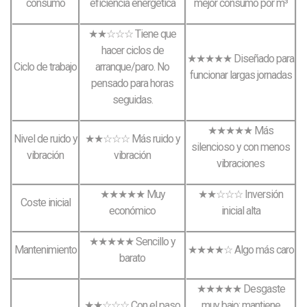
consumo
eficiencia energética
mejor consumo por m³
★★☆☆☆ Tiene que
hacer ciclos de
★★★★★ Diseñado para
Ciclo de trabajo
arranque/paro. No
funcionar largas jornadas
pensado para horas
seguidas.
★★★★★ Más
Nivel de ruido y
★★☆☆☆ Más ruido y
silencioso y con menos
vibración
vibración
vibraciones
★★★★★ Muy
★★☆☆☆ Inversión
Coste inicial
económico
inicial alta
★★★★★ Sencillo y
Mantenimiento
★★★★☆ Algo más caro
barato
★★★★★ Desgaste
★★☆☆☆ Con el paso
muy bajo; mantiene