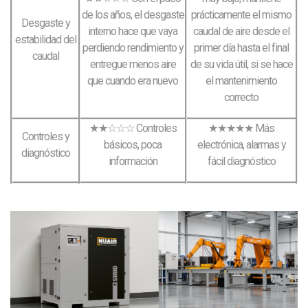
de los años, el desgaste
prácticamente el mismo
Desgaste y
interno hace que vaya
caudal de aire desde el
estabilidad del
perdiendo rendimiento y
primer día hasta el final
caudal
entregue menos aire
de su vida útil, si se hace
que cuando era nuevo
el mantenimiento
correcto
★★☆☆☆ Controles
★★★★★ Más
Controles y
básicos, poca
electrónica, alarmas y
diagnóstico
información
fácil diagnóstico