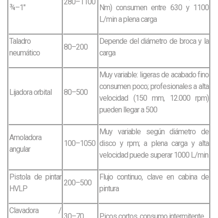
280–1100
¾–1″
Nm) consumen entre 630 y 1100
L/min a plena carga
Taladro
Depende del diámetro de broca y la
80–200
neumático
carga
Muy variable: ligeras de acabado fino
consumen poco; profesionales a alta
Lijadora orbital
80–500
velocidad (150 mm, 12.000 rpm)
pueden llegar a 500
Muy variable según diámetro de
Amoladora
100–1050
disco y rpm; a plena carga y alta
angular
velocidad puede superar 1000 L/min
Pistola de pintar
Flujo continuo, clave en cabina de
200–500
HVLP
pintura
Clavadora /
30–70
Picos cortos, consumo intermitente