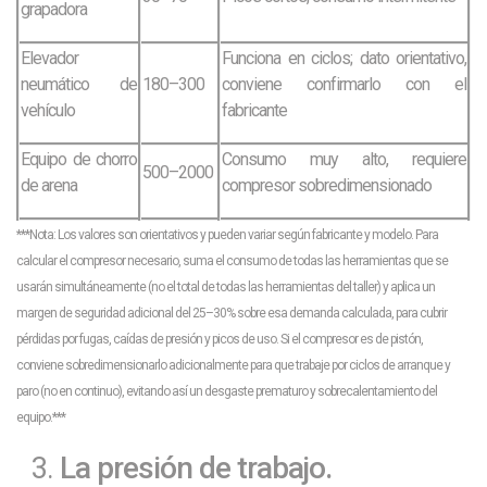
grapadora
Elevador
Funciona en ciclos; dato orientativo,
neumático de
180–300
conviene confirmarlo con el
vehículo
fabricante
Equipo de chorro
Consumo muy alto, requiere
500–2000
de arena
compresor sobredimensionado
***Nota: Los valores son orientativos y pueden variar según fabricante y modelo. Para
calcular el compresor necesario, suma el consumo de todas las herramientas que se
usarán simultáneamente (no el total de todas las herramientas del taller) y aplica un
margen de seguridad adicional del 25–30% sobre esa demanda calculada, para cubrir
pérdidas por fugas, caídas de presión y picos de uso. Si el compresor es de pistón,
conviene sobredimensionarlo adicionalmente para que trabaje por ciclos de arranque y
paro (no en continuo), evitando así un desgaste prematuro y sobrecalentamiento del
equipo.***
La presión de trabajo.