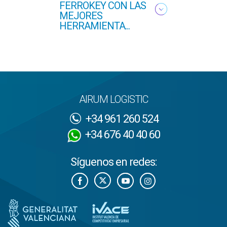
FERROKEY CON LAS
PRI
MEJORES
HERRAMIENTA...
AIRUM LOGISTIC
+34 961 260 524
+34 676 40 40 60
Síguenos en redes: