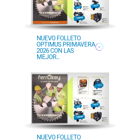
NUEVO FOLLETO
NUE
OPTIMUS PRIMAVERA
OFER
2026 CON LAS
PROF
MEJOR...
COM..
NUEVO FOLLETO
NUEV