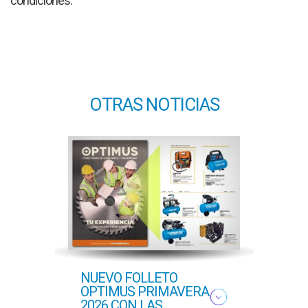
condiciones.
OTRAS NOTICIAS
NUEVO FOLLETO
NUE
OPTIMUS PRIMAVERA
OFER
2026 CON LAS
PROF