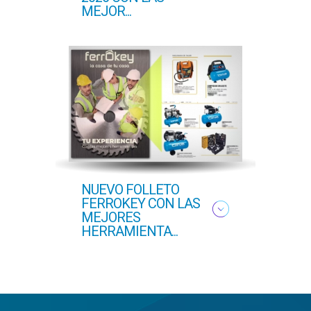
MEJOR...
COM..
NUEVO FOLLETO
NUE
FERROKEY CON LAS
PRI
MEJORES
COFE
HERRAMIENTA...