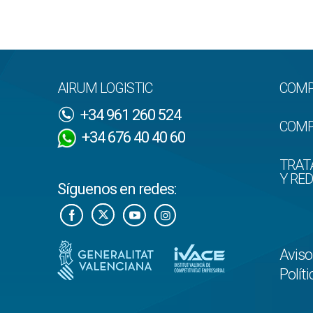
AIRUM LOGISTIC
COMP
+34 961 260 524
COMP
+34 676 40 40 60
TRAT
Y RE
Síguenos en redes:
Aviso
Polít