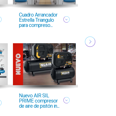
Cuadro Arrancador
NUEVO FOLL
Estrella Triangulo
YMAS
para compreso...
PROFESIONA
OTOÑO 2025
Nuevo AIR SIL
Oferta profesi
PRIME compresor
Otoño 2025 g
de aire de pistón in...
GCI