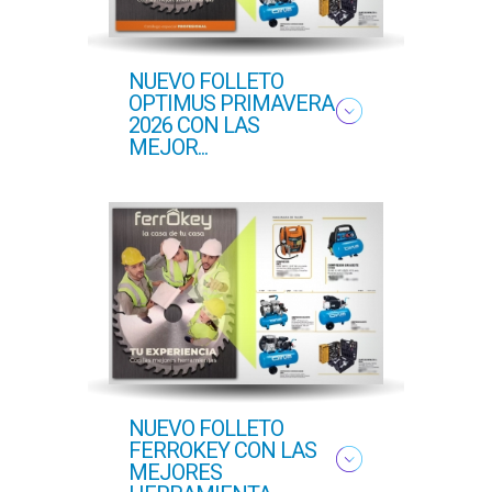
NUEVO FOLLETO
NUE
OPTIMUS PRIMAVERA
OFER
2026 CON LAS
PROF
MEJOR...
COM..
NUEVO FOLLETO
NUEV
FERROKEY CON LAS
PRI
MEJORES