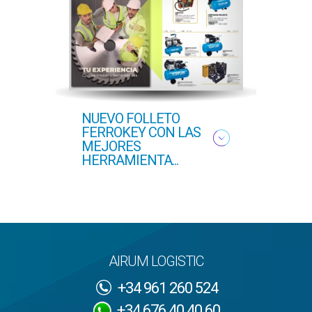
NUEVO FOLLETO
NUEV
FERROKEY CON LAS
PRI
MEJORES
HERRAMIENTA...
AIRUM LOGISTIC
+34 961 260 524
+34 676 40 40 60