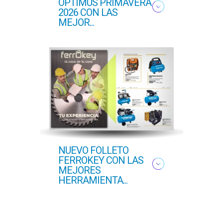
OPTIMUS PRIMAVERA
OFER
2026 CON LAS
PROF
MEJOR...
COM..
NUEVO FOLLETO
NUEV
FERROKEY CON LAS
PRI
MEJORES
HERRAMIENTA...