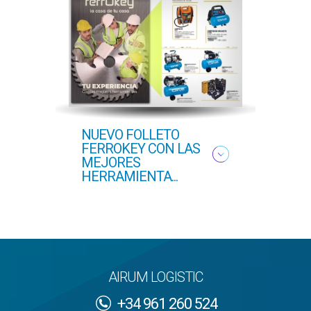
NUEVO FOLLETO
NUEV
FERROKEY CON LAS
PRI
MEJORES
HERRAMIENTA...
AIRUM LOGISTIC
+34 961 260 524