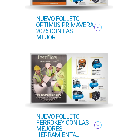
NUEVO FOLLETO
NUE
OPTIMUS PRIMAVERA
OFER
2026 CON LAS
PROF
MEJOR...
COM..
NUEVO FOLLETO
NUEV
FERROKEY CON LAS
PRI
MEJORES
HERRAMIENTA...