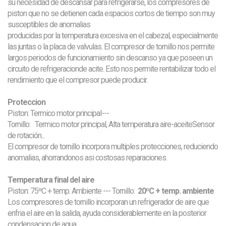
su necesidad de descansar para refrigerarse, los
compresores de
piston que no se detienen cada espacios cortos de tiempo son muy
susceptibles de anomalias
producidas por la temperatura excesiva en el cabezal, especialmente
las juntas o la placa de valvulas. El compresor
de tornillo nos permite
largos periodos de funcionamiento sin descanso ya que poseen un
circuito de refrigeracion
de acite. Esto nos permite rentabilizar todo el
rendimiento que el compresor puede producir.
Proteccion
Piston: Termico motor principal---
Tornillo:
Termico motor principal, Alta temperatura aire-aceiteSensor
de rotación...
El compresor de tornillo incorpora multiples protecciones, reduciendo
anomalias, ahorrandonos asi costosas
reparaciones.
Temperatura final del aire
Piston: 75ºC + temp. Ambiente --- Tornillo:
20ºC + temp. ambiente
Los compresores de tornillo incorporan un refrigerador de aire que
enfria el aire en la salida, ayuda considerablemente
en la posterior
condensacion de agua.