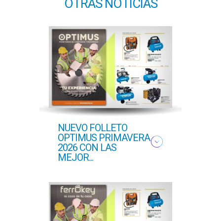
OTRAS NOTICIAS
NUEVO FOLLETO
NUE
OPTIMUS PRIMAVERA
OFER
2026 CON LAS
PROF
MEJOR...
COM..