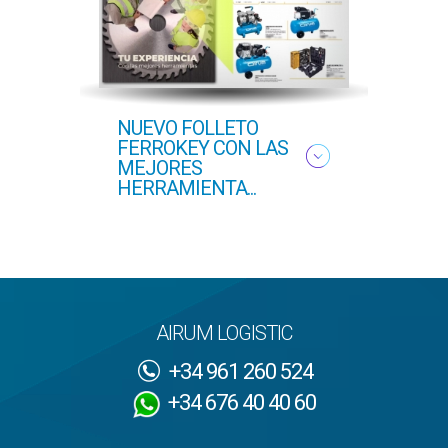
NUEVO FOLLETO
NUEV
FERROKEY CON LAS
PRI
MEJORES
HERRAMIENTA...
AIRUM LOGISTIC
+34 961 260 524
+34 676 40 40 60