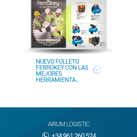
NUEVO FOLLETO
NUEV
FERROKEY CON LAS
PRI
MEJORES
HERRAMIENTA...
AIRUM LOGISTIC
+34 961 260 524