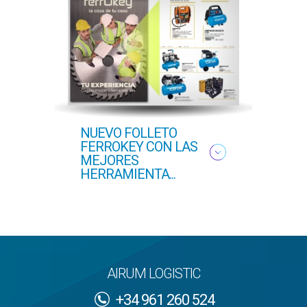
NUEVO FOLLETO
NUEV
FERROKEY CON LAS
PRI
MEJORES
HERRAMIENTA...
AIRUM LOGISTIC
+34 961 260 524