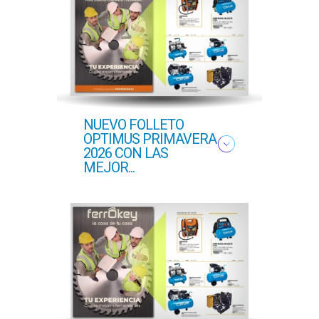
NUEVO FOLLETO
NUE
OPTIMUS PRIMAVERA
OFER
2026 CON LAS
PROF
MEJOR...
COM..