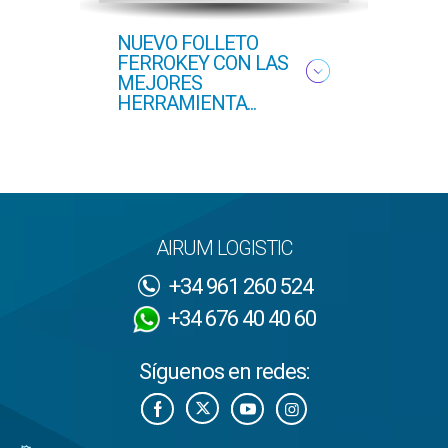
NUEVO FOLLETO
NUEV
FERROKEY CON LAS
PRI
MEJORES
HERRAMIENTA...
AIRUM LOGISTIC
+34 961 260 524
+34 676 40 40 60
Síguenos en redes: