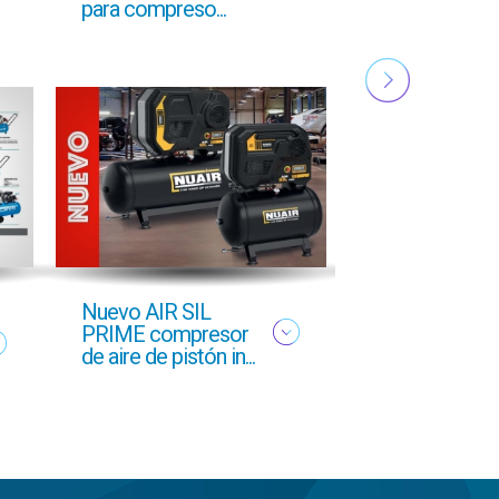
para compreso...
PROFESIONA
OTOÑO 2025
Nuevo AIR SIL
Oferta profesi
PRIME compresor
Otoño 2025 g
de aire de pistón in...
GCI