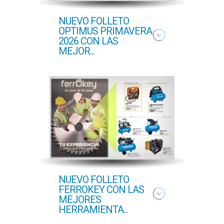
NUEVO FOLLETO
NUEV
OPTIMUS PRIMAVERA
PRI
2026 CON LAS
MEJOR...
NUEVO FOLLETO
NUE
FERROKEY CON LAS
PRI
MEJORES
COFE
HERRAMIENTA...