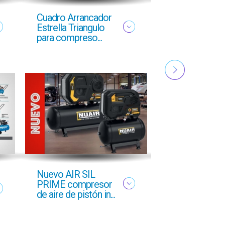
Cuadro Arrancador
NUEVO FOLL
Estrella Triangulo
YMAS
para compreso...
PROFESIONA
OTOÑO 2025
Nuevo AIR SIL
Oferta profesi
PRIME compresor
Otoño 2025 g
de aire de pistón in...
GCI