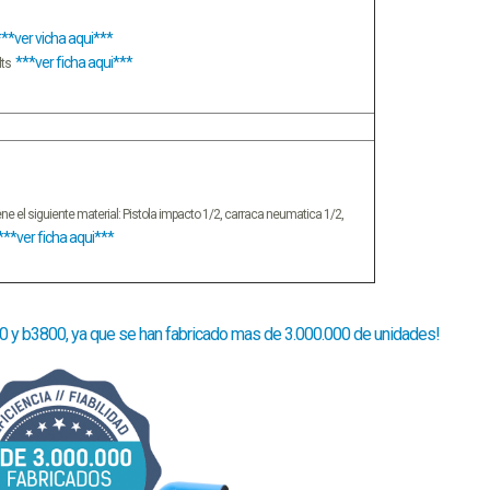
***
ver vicha aqui***
***ver ficha aqui***
lts
e el siguiente material: Pistola impacto 1/2, carraca neumatica 1/2,
***ver ficha aqui***
00 y b3800, ya que se han fabricado mas de 3.000.000 de unidades!