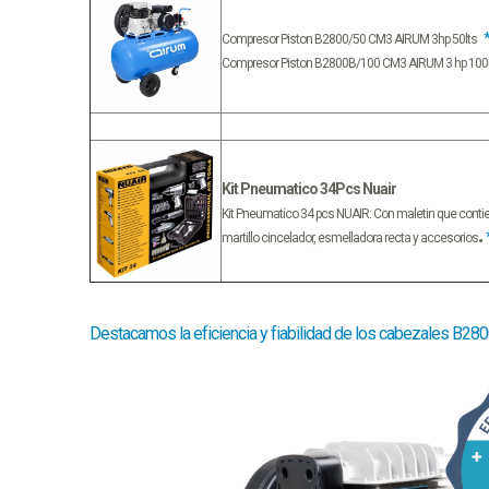
Compresor Piston B2800/50 CM3 AIRUM 3hp 50lts
Compresor Piston B2800B/100 CM3 AIRUM 3 hp 100
Kit Pneumatico 34Pcs Nuair
Kit Pneumatico 34 pcs NUAIR: Con maletin que contien
.
martillo cincelador, esmelladora recta y accesorios
Destacamos la eficiencia y fiabilidad de los cabezales B28