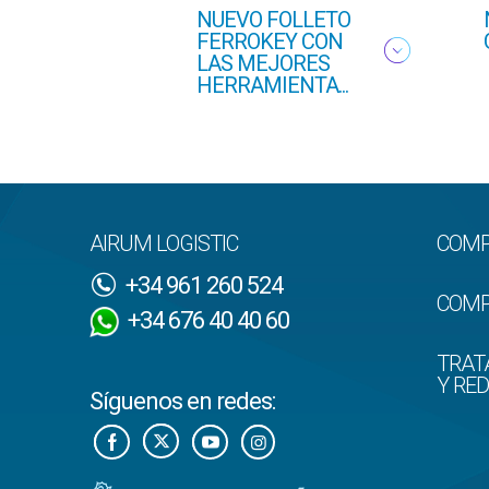
NUEVO FOLLETO
FERROKEY CON
LAS MEJORES
HERRAMIENTA...
AIRUM LOGISTIC
COMP
+34 961 260 524
COMP
+34 676 40 40 60
TRAT
Y RE
Síguenos en redes: