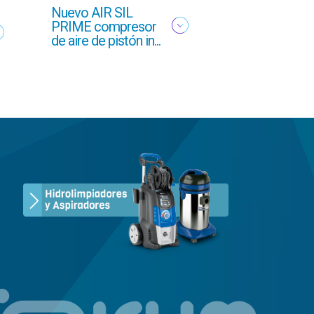
Nuevo AIR SIL
Oferta profesi
PRIME compresor
Otoño 2025 g
de aire de pistón in...
GCI