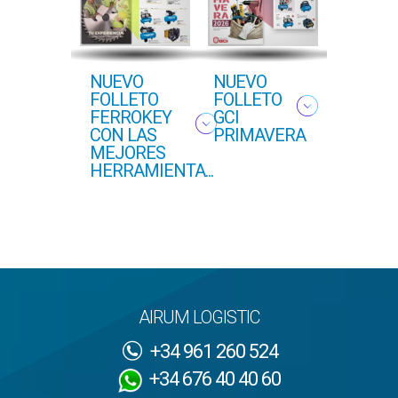
NUEVO
NUEVO
NUEVO
FOLLETO
FOLLETO
FOLLE
FERROKEY
GCI
FERRO
CON LAS
PRIMAVERA
PROFE
MEJORES
OTOÑO
HERRAMIENTA...
2025
AIRUM LOGISTIC
+34 961 260 524
+34 676 40 40 60