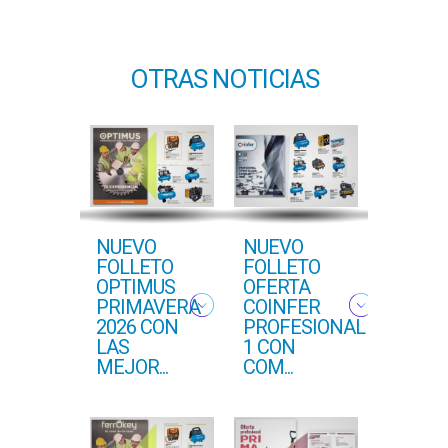
OTRAS NOTICIAS
o
NUEVO
NUEVO
NUEVO
n
FOLLETO
FOLLETO
FOLLE
orizado
OPTIMUS
OFERTA
PRIMA
PRIMAVERA
COINFER
COFER
2026 CON
PROFESIONAL
2026
LAS
1 CON
MEJOR...
COM...