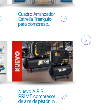
Cuadro Arrancador
NUEVO FOLL
Estrella Triangulo
YMAS
para compreso...
PROFESIONA
OTOÑO 2025
Nuevo AIR SIL
Oferta profesi
PRIME compresor
Otoño 2025 g
de aire de pistón in...
GCI