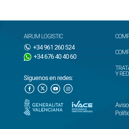
AIRUM LOGISTIC
COMP
+34 961 260 524
COMP
+34 676 40 40 60
TRAT
Y RE
Síguenos en redes:
Aviso
Polít