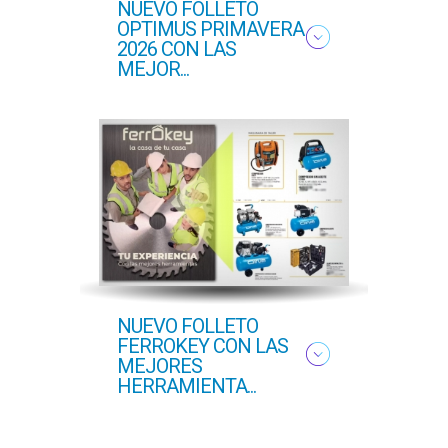
NUEVO FOLLETO
NUE
OPTIMUS PRIMAVERA
OFER
2026 CON LAS
PROF
MEJOR...
COM..
NUEVO FOLLETO
NUEV
FERROKEY CON LAS
PRI
MEJORES
HERRAMIENTA...