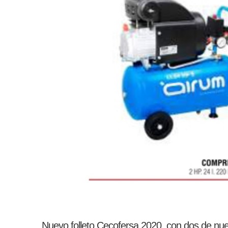
Nuevo folleto Cecofersa 2020, con dos de nu