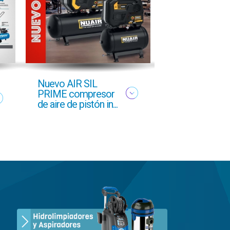
Nuevo AIR SIL
Oferta profesi
PRIME compresor
Otoño 2025 g
de aire de pistón in...
GCI