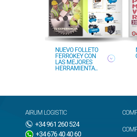
NUEVO FOLLETO
FERROKEY CON
LAS MEJORES
HERRAMIENTA...
AIRUM LOGISTIC
COMP
+34 961 260 524
COMP
+34 676 40 40 60