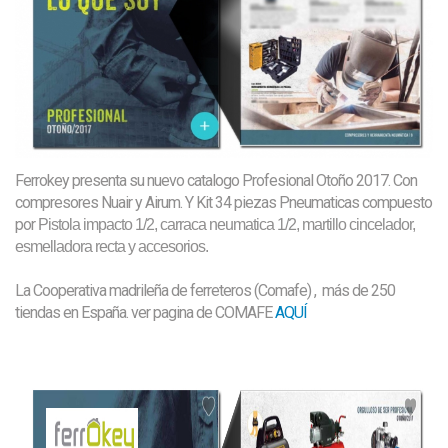
Ferrokey presenta su nuevo catalogo Profesional Otoño 2017. Con
compresores Nuair y Airum. Y Kit 34 piezas Pneumaticas compuesto
por
Pistola impacto 1/2, carraca neumatica 1/2, martillo cincelador,
esmelladora recta y accesorios.
La Cooperativa madrileña de ferreteros (Comafe) , más de 250
tiendas en España. ver pagina de COMAFE
AQUÍ