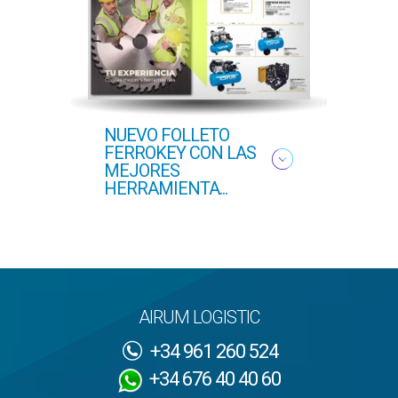
NUEVO FOLLETO
NUEV
FERROKEY CON LAS
PRI
MEJORES
HERRAMIENTA...
AIRUM LOGISTIC
+34 961 260 524
+34 676 40 40 60