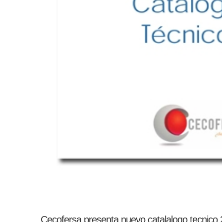
Cecofersa presenta nuevo catalalogo tecnico