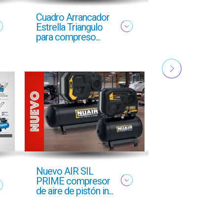
Cuadro Arrancador
NUEVO FOLL
Estrella Triangulo
YMAS
para compreso...
PROFESIONA
OTOÑO 2025
Nuevo AIR SIL
Oferta profesi
PRIME compresor
Otoño 2025 g
de aire de pistón in...
GCI