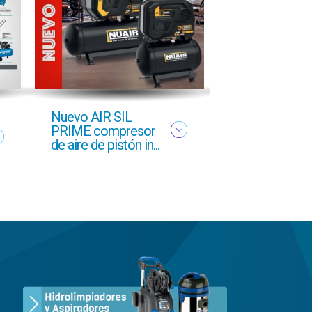
Nuevo AIR SIL
Oferta profesi
PRIME compresor
Otoño 2025 g
de aire de pistón in...
GCI