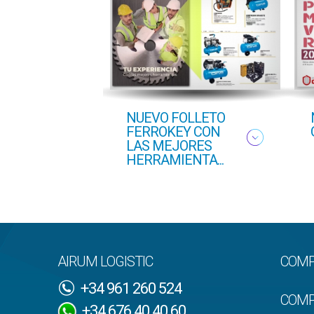
NUEVO FOLLETO
FERROKEY CON
LAS MEJORES
HERRAMIENTA...
AIRUM LOGISTIC
COMP
+34 961 260 524
COMP
+34 676 40 40 60