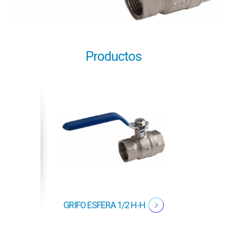
Productos
GRIFO ESFERA 1/2 H-H
GRIF