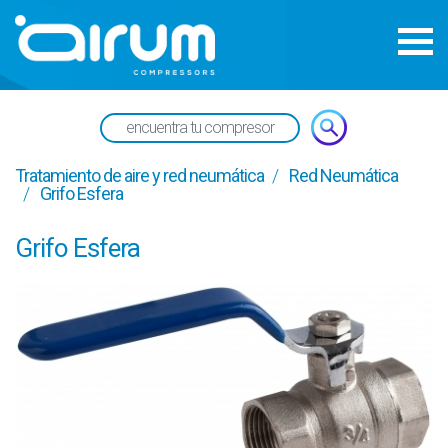
Tratamiento de aire y red neumática
Red Neumática
Grifo Esfera
Grifo Esfera