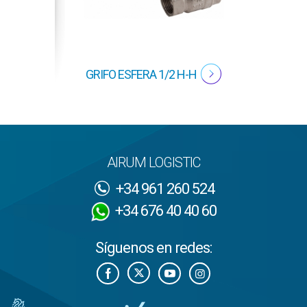
GRIFO ESFERA 1/2 H-H
GRIF
AIRUM LOGISTIC
+34 961 260 524
+34 676 40 40 60
Síguenos en redes: