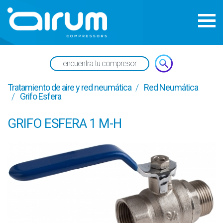
Tratamiento de aire y red neumática
Red Neumática
Grifo Esfera
GRIFO ESFERA 1 M-H