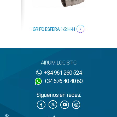
GRIFO ESFERA 1/2 H-H
GRI
AIRUM LOGISTIC
+34 961 260 524
+34 676 40 40 60
Síguenos en redes: