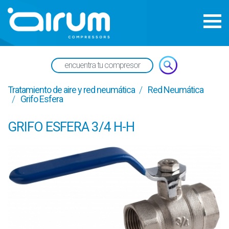
Tratamiento de aire y red neumática
Red Neumática
Grifo Esfera
GRIFO ESFERA 3/4 H-H