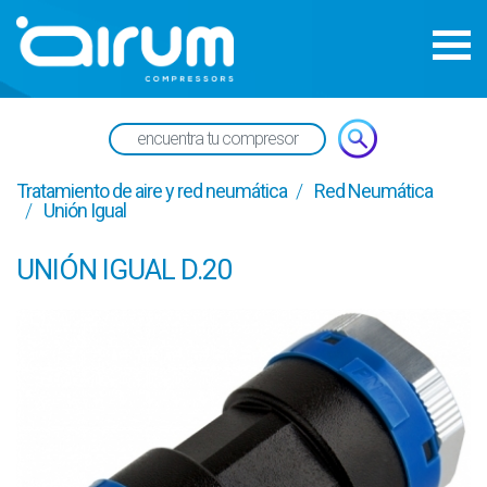
Tratamiento de aire y red neumática
Red Neumática
Unión Igual
UNIÓN IGUAL D.20