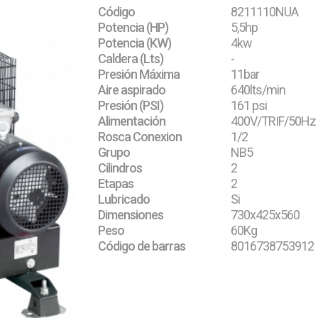
Código
8211110NUA
Potencia (HP)
5,5hp
Potencia (KW)
4kw
Caldera (Lts)
-
Presión Máxima
11bar
Aire aspirado
640lts/min
Presión (PSI)
161 psi
Alimentación
400V/TRIF/50Hz
Rosca Conexion
1/2
Grupo
NB5
Cilindros
2
Etapas
2
Lubricado
Si
Dimensiones
730x425x560
Peso
60Kg
Código de barras
8016738753912