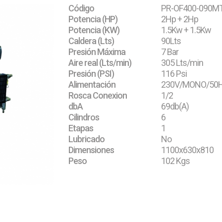
Código
PR-OF400-090M
Potencia (HP)
2Hp + 2Hp
Potencia (KW)
1.5Kw + 1.5Kw
Caldera (Lts)
90Lts
Presión Máxima
7 Bar
Aire real (Lts/min)
305 Lts/min
Presión (PSI)
116 Psi
Alimentación
230V/MONO/50
Rosca Conexion
1/2
dbA
69db(A)
Cilindros
6
Etapas
1
Lubricado
No
Dimensiones
1100x630x810
Peso
102 Kgs