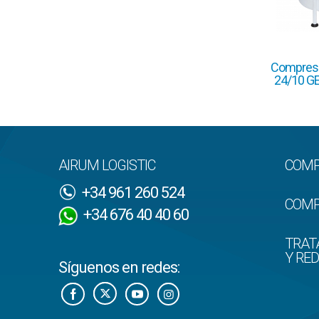
Compreso
24/10 G
AIRUM LOGISTIC
COMP
+34 961 260 524
COMP
+34 676 40 40 60
TRAT
Y RE
Síguenos en redes: