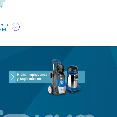
ntal
E M