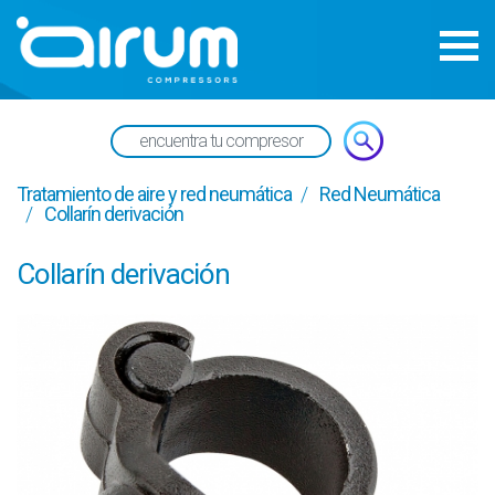
Tratamiento de aire y red neumática
Red Neumática
Collarín derivación
Collarín derivación