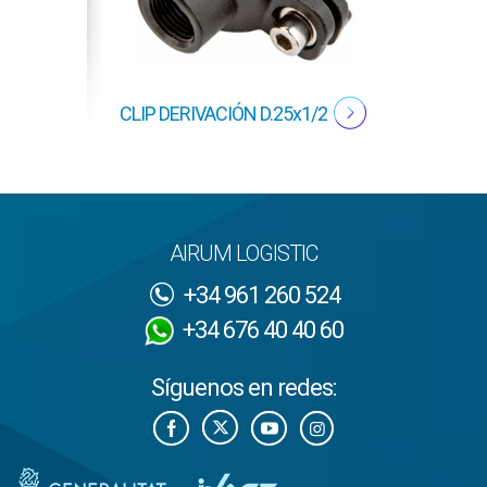
1
CLIP DERIVACIÓN D.25x1/2
CLIP D
AIRUM LOGISTIC
+34 961 260 524
+34 676 40 40 60
Síguenos en redes: